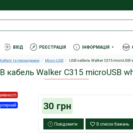
ВХІД
РЕЄСТРАЦІЯ
ІНФОРМАЦІЯ
Кабелі та перехідники
Micro-USB
USB кабель Walker C315 microUSB w
B кабель Walker C315 microUSB wh
аявності
30 грн
улярний
Повідомити
В список бажань