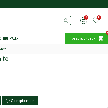
0
0
СПІВПРАЦЯ
Товарів: 0 (0 грн)
hite
ite
До порівняння