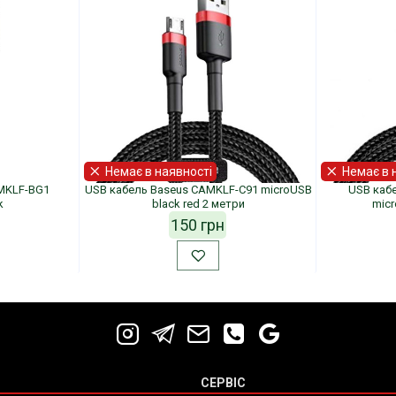
Немає в наявності
Немає в 
MKLF-BG1
USB кабель Baseus CAMKLF-C91 microUSB
USB каб
k
black red 2 метри
micr
150 грн
СЕРВІС