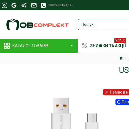
+380930497575
% SALE
КАТАЛОГ ТОВАРІВ
ЗНИЖКИ ТА АКЦІЇ
US
Немає в н
Поп