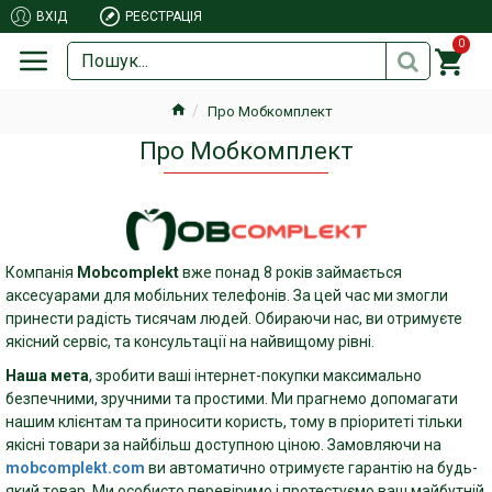
ВХІД
РЕЄСТРАЦІЯ
0
Про Мобкомплект
Про Мобкомплект
Компанія
Mobcomplekt
вже понад 8 років займається
аксесуарами для мобільних телефонів. За цей час ми змогли
принести радість тисячам людей. Обираючи нас, ви отримуєте
якісний сервіс, та консультації на найвищому рівні.
Наша мета
, зробити ваші інтернет-покупки максимально
безпечними, зручними та простими. Ми прагнемо допомагати
нашим клієнтам та приносити користь, тому в пріоритеті тільки
якісні товари за найбільш доступною ціною. Замовляючи на
mobcomplekt.com
ви автоматично отримуєте гарантію на будь-
який товар. Ми особисто перевіримо і протестуємо ваш майбутній