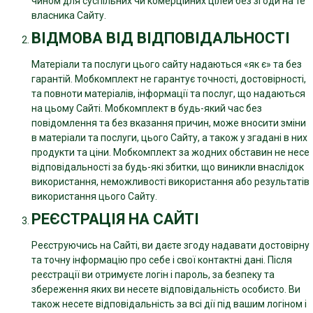
чином для суспільних чи комерційних цілей без згоди на те
власника Сайту.
ВІДМОВА ВІД ВІДПОВІДАЛЬНОСТІ
Матеріали та послуги цього сайту надаються «як є» та без
гарантій. Мобкомплект не гарантує точності, достовірності,
та повноти матеріалів, інформації та послуг, що надаються
на цьому Сайті. Мобкомплект в будь-який час без
повідомлення та без вказання причин, може вносити зміни
в матеріали та послуги, цього Сайту, а також у згадані в них
продукти та ціни. Мобкомплект за жодних обставин не несе
відповідальності за будь-які збитки, що виникли внаслідок
використання, неможливості використання або результатів
використання цього Сайту.
РЕЄСТРАЦІЯ НА САЙТІ
Реєструючись на Сайті, ви даєте згоду надавати достовірну
та точну інформацію про себе і свої контактні дані.
Після
реєстрації ви отримуєте логін і пароль, за безпеку та
збереження яких ви несете відповідальність особисто. Ви
також несете відповідальність за всі дії під вашим логіном і